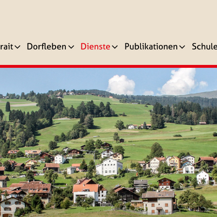
rait
Dorfleben
Dienste
Publikationen
Schul