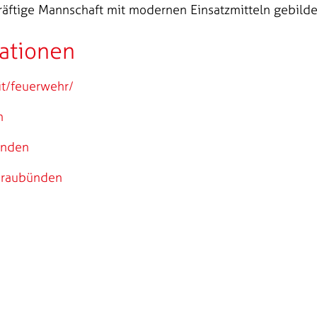
räftige Mannschaft mit modernen Einsatzmitteln gebild
ationen
it/feuerwehr/
h
ünden
Graubünden